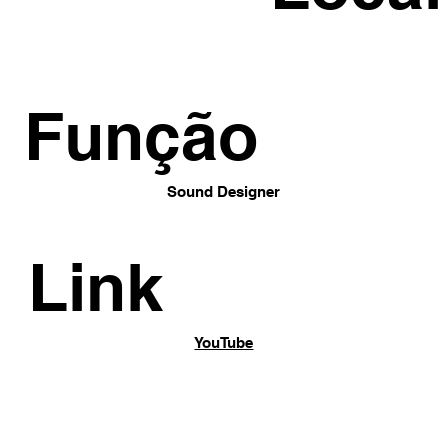
Função
Sound Designer
Link
YouTube