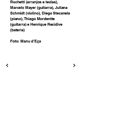
Rochetti (arranjos e teclas),
Marcelo Mayer (guitarra), Juliana
Schmidt (violino), Diego Stecanela
(piano), Thiago Mordentte
(guitarra) e Henrique Recidive
(bateria)
Foto: Manu d’Eça
Lab de Sá
Soluções Criativas em Áudio