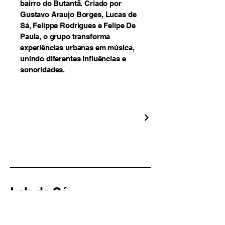
bairro do Butantã. Criado por
Gustavo Araujo Borges, Lucas de
Sá, Felippe Rodrigues e Felipe De
Paula, o grupo transforma
experiências urbanas em música,
unindo diferentes influências e
sonoridades.
Lab de Sá
Soluções Criativas em Áudio
São Paulo, SP