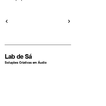
Lab de Sá
Soluções Criativas em Áudio
São Paulo, SP
Brasil
+55 11 94324-2977
contato@labdesa.com
Por Lucas de Sá