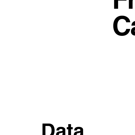
C
Data