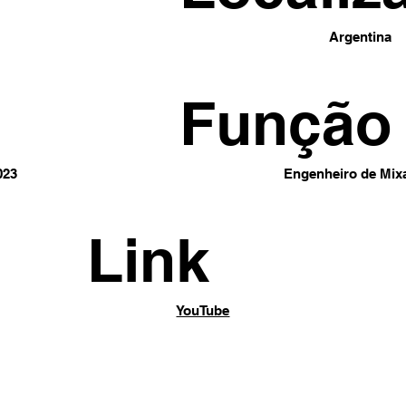
Argentina
Função
023
Engenheiro de Mi
Link
YouTube