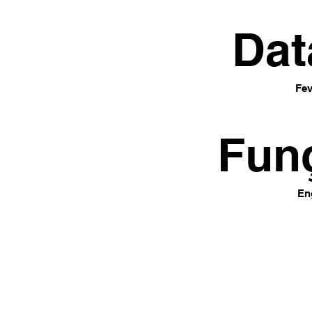
Dat
Fev
Fun
En