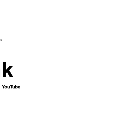
s
nk
YouTube