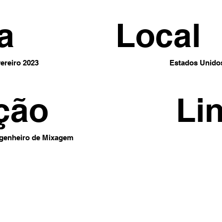
a
Local
ereiro 2023
Estados Unido
ção
Li
genheiro de Mixagem