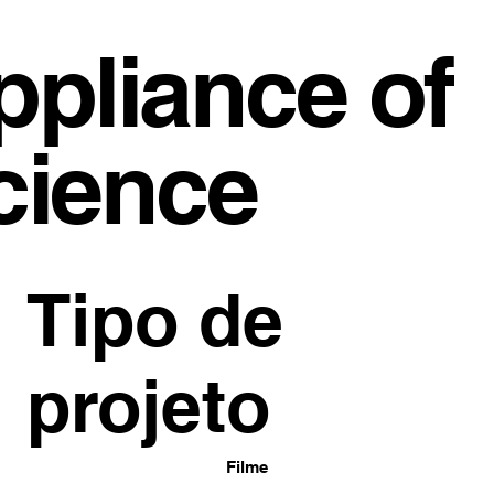
ppliance of
cience
Tipo de
projeto
Filme